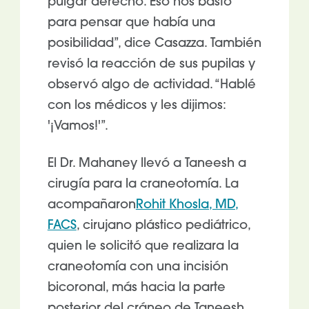
pulgar derecho. Eso nos bastó
para pensar que había una
posibilidad”, dice Casazza. También
revisó la reacción de sus pupilas y
observó algo de actividad. “Hablé
con los médicos y les dijimos:
'¡Vamos!'”.
El Dr. Mahaney llevó a Taneesh a
cirugía para la craneotomía. La
acompañaron
Rohit Khosla, MD,
FACS
, cirujano plástico pediátrico,
quien le solicitó que realizara la
craneotomía con una incisión
bicoronal, más hacia la parte
posterior del cráneo de Taneesh