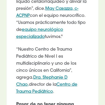
líquido cefalorraquídeo y aliviar la
presión”, dice.
May Casazza, c-
ACPNP
con el equipo neurocrítico.
“Usamos prácticamente todo tipo
de
equipo neurológico
especializado
tuvimos."
“Nuestro Centro de Trauma
Pediátrico de Nivel I es
multidisciplinario y uno de los
cinco únicos en California”,
agrega.
Dra. Stephanie D
Chao,
director de la
Centro de
Trauma Pediátrico
.
Pasar de no tener ninguna