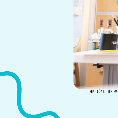
새디(8세, 애서튼 