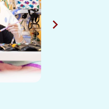
타일러(19세, 길로이 거주) 