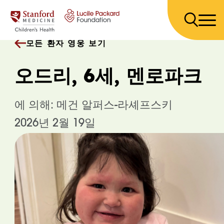
콘텐츠 건너뛰기
모든 환자 영웅 보기
오드리, 6세, 멘로파크
에 의해: 메건 알퍼스-라셰프스키
2026년 2월 19일