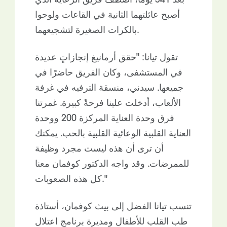
بعد 341 يومًا، اصطف فريق الرعاية الذي
أصبح عائلتهما الثانية في القاعات ولوحوا
بالكرات الصغيرة لتشجيعهما.
تقول تيانا: "حقق أرمانيغ إنجازاتٍ عديدة
في المستشفى، وكان الفريق حاضرًا في
جميعها. سيدني، منسقة الترفيه في غرفة
الألعاب، أدخلت علينا فرحةً كبيرة. غمرتنا
فرق وحدة العناية المركزة 200 ووحدة
العناية القلبية الوعائية القلبية بالحب. يمكنك
أن ترى أن هذه ليست مجرد وظيفة
للممرضات. وقد واجه الدكتور كوفمان معنا
كل هذه الصعوبات."
تنسب تيانا الفضل إلى بيث كوفمان، أستاذة
طب القلب للأطفال ومديرة برنامج اعتلال