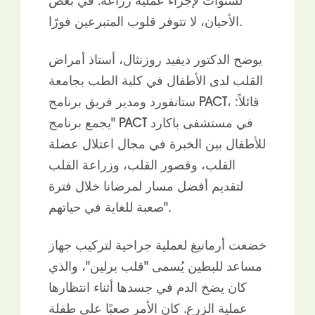
لسنوات لإجراء عملية زراعة. في بعض
الأحيان، لا تتوفر قلوب المتبرعين فورًا.
يوضح الدكتور ديفيد روزنثال، أستاذ أمراض
القلب لدى الأطفال في كلية الطب بجامعة
ستانفورد ومدير فريق برنامج PACT، قائلاً:
"يجمع برنامج PACT في مستشفى باكارد
للأطفال بين الخبرة في مجال اعتلال عضلة
القلب، وقصور القلب، وزراعة القلب
لتقديم أفضل مسار لمرضانا خلال فترة
صعبة للغاية في حياتهم".
خضعت أرمانيغ لعملية جراحية لتركيب جهاز
مساعد للبطين يُسمى "قلب برلين"، والذي
كان يضخ الدم في جسدها أثناء انتظارها
عملية الزرع. كان الأمر صعبًا على طفلة