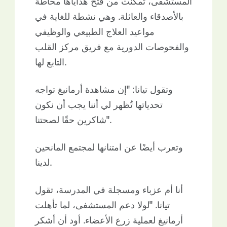
المستشفى، تمكنت من فتح هداياها محاطةً
بالأصدقاء والعائلة. وهي نشطة للغاية في
مواعيد العلاج الطبيعي والوظيفي
والفحوصات الدورية مع فريق مركز القلب
التابع لها.
وتقول تيانا: "إن مشاهدة أرمانيغ تواجه
تحدياتها تُظهر لي أننا يجب أن نكون
شاكرين حقًا لصحتنا".
وتعرب أيضًا عن امتنانها لمجتمع المانحين
لدينا.
أنا أم عزباء ومسجلة في المدرسة، تقول
تيانا. "لولا دعم المستشفى، لما تأهلت
أرمانيغ لعملية زرع الأعضاء. أود أن أشكر