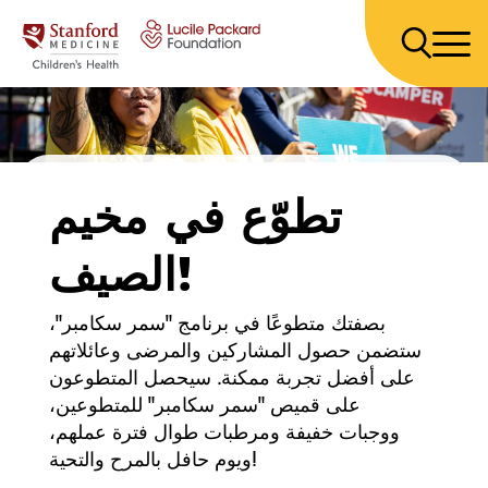
انتقل إلى المحتوى
تطوّع في مخيم
الصيف!
بصفتك متطوعًا في برنامج "سمر سكامبر"،
ستضمن حصول المشاركين والمرضى وعائلاتهم
على أفضل تجربة ممكنة. سيحصل المتطوعون
على قميص "سمر سكامبر" للمتطوعين،
ووجبات خفيفة ومرطبات طوال فترة عملهم،
ويوم حافل بالمرح والتحية!