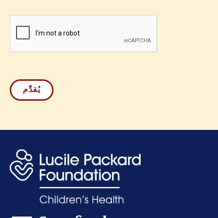
كابتشا