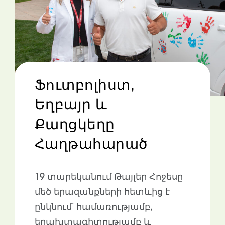
Ֆուտբոլիստ,
Եղբայր ԵՒ
Քաղցկեղը
Հաղթահարած
19 տարեկանում Թայլեր Հոջեսը
մեծ երազանքների հետևից է
ընկնում՝ համառությամբ,
երախտագիտությամբ և