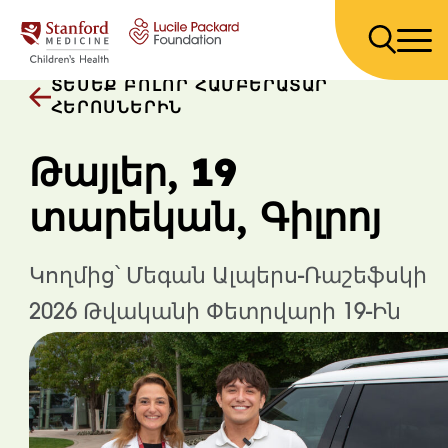
Անցնել բովանդակությանը
ՏԵՍԵՔ ԲՈԼՈՐ ՀԱՄԲԵՐԱՏԱՐ
ՀԵՐՈՍՆԵՐԻՆ
Թայլեր, 19
տարեկան, Գիլրոյ
Կողմից՝ Մեգան Ալպերս-Ռաշեֆսկի
2026 Թվականի Փետրվարի 19-Ին