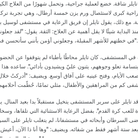
ايلر شاقة. خضع لعملية جراحية، وتحمل شهورًا من العلاج الكي
احية كبرى لاستئصال ورم يزن خمسة أرطال، وهي تجربة تركت لد
ئمة. مع ذلك، يقول تايلر إن فريق الرعاية في مستشفى لوسيل ب
ذ البداية شيئًا لا يقل أهمية عن العلاج: الثقة. يقول: "لقد جعلو
لمقبلة، وجعلوني أؤمن بأنني سأتحسن في وقت قصير جدًا".“
 في المستشفى، كان تايلر محاطًا بأطباء لم يتوقفوا عن الحضو
لابتسامة تعلو وجوههم، يثنون عليّ ويشيدون بأدائي". ساعده هذا
صعب الأيام، وفتح عينيه على آفاق أوسع. ويضيف: "أدركتُ خلا
 تايلر على سرير المستشفى يتخيل مستقبلاً بدا بعيد المنال.
 للعب كرة القدم". بفضل الرعاية الاستثنائية التي تلقاها، وسخا
ضى السرطان وأبحاثه في مستشفانا، لم يتغلب تايلر على ال
بعد ستة أشهر فقط من شفائه. ويضيف: "وها أنا ذا الآن، أعيش