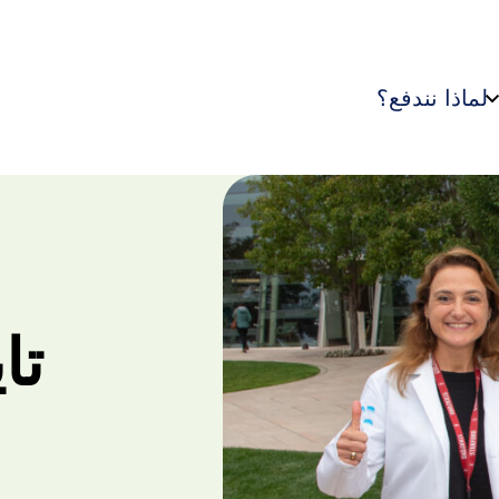
لماذا نندفع؟