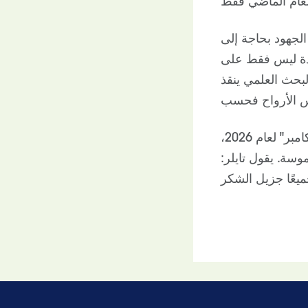
الجهود بحاجة إلى
يدة ليس فقط على
لبحث العلمي ينقذ
يوم الأحد الموافق 21 يونيو، سنحتفل بتايلر كبطلٍ من أبطال حملة "صيف سكامبر" لعام 2026،
وسة. يقول تايلر: