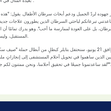
بعيدة المنال في العام الماضي فقط".“
لر جهوده لردّ الجميل ودعم أبحاث سرطان الأطفال. يقول: "هذه 
اعدتني تبرعاتكم لباحثي السرطان الذين يطورون علاجات جد
طان، بل على العودة لممارسة ما أحب". وهو يدرك تمامًا أن ا
المستقبل، وليس الأرواح فحسب.
عين الذين ساهموا في تحويل أحلام المستشفى إلى إنجازاتٍ ملم
يق أحلامنا، ونحن ممتنون لكم جميعًا جزيل الشكر".“