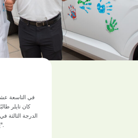
في التاسعة عشرة
كان تايلر طالب
الدرجة الثالثة في
يتذكر تايلر قائلًا: "شعرتُ وكأن حياتي ومستقبلي لم يتعثرا فحسب، بل انتهيا تمامًا".