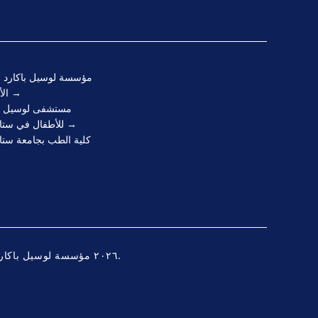
مؤسسة لوسيل باكارد 
الأطفال
مستشفى لوسيل با
للأطفال في ستانفورد
كلية الطب بجامعة ستا
© ٢٠٢٦ مؤسسة لوسيل باكارد لصحة الأطفال. الرقم الضريبي ٧٧-٠٤٤٠٠٩٠.