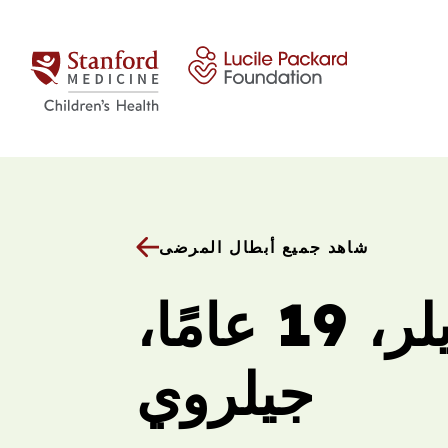
انتقل إلى المحتوى
شاهد جميع أبطال المرضى
تايلر، 19 عامًا،
جيلروي