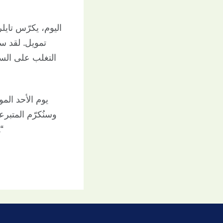
اليوم، يكرّس تاي
تمويل. لقد س
التغلب على السر
وسنُكرّم المتبر
"لقد ساعدتمونا جميعًا في تحق