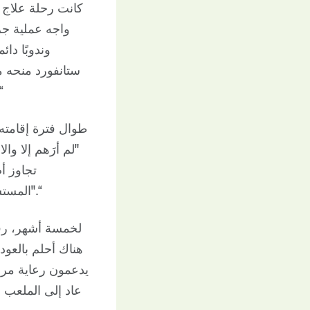
كانت رحلة علاج ت
واجه عملية جر
وندوبًا دا
ستانفورد منحه من
في خطتهم للأشهر ا
طوال فترة إقامته
"لم أرَهم إلا وا
تجاوز أ
المستشفى كم من المراهقين والأطفال، مثلي تمامًا، حُطّمت أحلامهم بسبب السرطان".“
لخمسة أشهر، رقد
هناك أحلم بالعودة
يدعمون رعاية مر
عاد إلى الملعب 