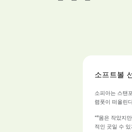
소프트볼 선
소피아는 스탠포
렴풋이 떠올린다
“"몸은 작았지만
적인 곳일 수 있