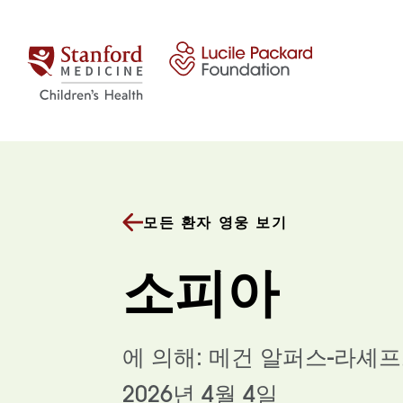
콘텐츠 건너뛰기
모든 환자 영웅 보기
소피아
에 의해: 메건 알퍼스-라셰
2026년 4월 4일