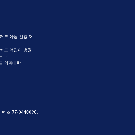
커드 아동 건강 재
커드 어린이 병원
드
드 의과대학
호 77-0440090.