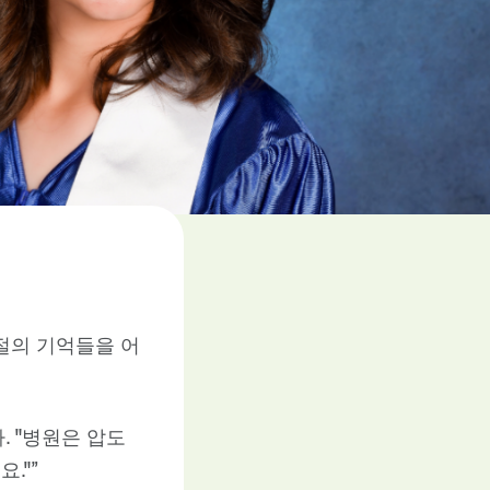
절의 기억들을 어
. "병원은 압도
."”