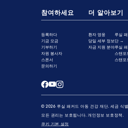
참여하세요
더 알아보기
등록하다
환자 영웅
루실 패
기금 모금
당일 세부 정보
단
기부하기
자금 지원 분야
루실 패
자원 봉사자
스탠포
스폰서
스탠포
문의하기
© 2026 루실 패커드 아동 건강 재단. 세금 식별 번
모든 권리는 보호됩니다.
개인정보 보호정책.
쿠키 기본 설정