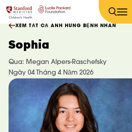
Bỏ qua nội dung
XEM TẤT CẢ ANH HÙNG BỆNH NHÂN
Sophia
Qua: Megan Alpers-Raschefsky
Ngày 04 Tháng 4 Năm 2026