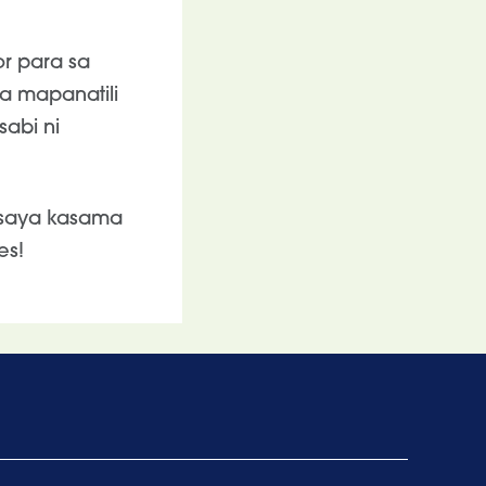
r para sa
a mapanatili
abi ni
gsaya kasama
es!