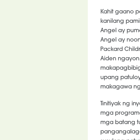
Kahit gaano pa
kanilang pamil
Angel ay puma
Angel ay noong
Packard Child
Aiden ngayon.
makapagbibig
upang patuloy
makagawa ng
Tinitiyak ng in
mga programa 
mga batang t
pangangalaga 