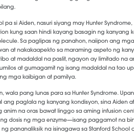
bilang.
 pa si Aiden, nasuri siyang may Hunter Syndrome, 
tion kung saan hindi kayang basagin ng kanyang 
ecule. Sa paglipas ng panahon, naiipon ang mga
wan at nakakaapekto sa maraming aspeto ng kany
tibo at madaldal na paslit, ngayon ay limitado na
umilos at gumagamit ng isang madaldal na tao u
ng mga kaibigan at pamilya.
n, wala pang lunas para sa Hunter Syndrome. Upa
ang paglala ng kanyang kondisyon, sina Aiden a
anim na oras bawat linggo sa aming infusion cente
ng dosis ng mga enzyme—isang paggamot na bin
g pananaliksik na isinagawa sa Stanford School 