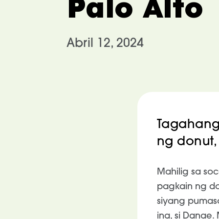
Palo Alto
Abril 12, 2024
Tagahang
ng donut
Mahilig sa so
pagkain ng do
siyang pumaso
ina, si Danae.