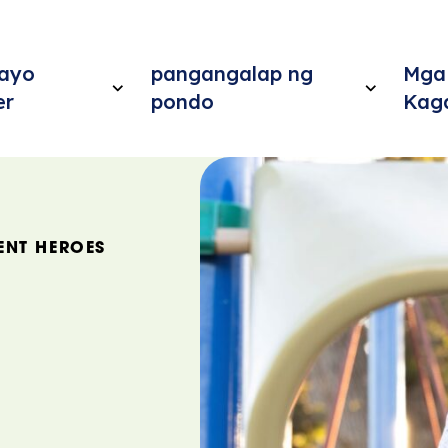
Tayo
pangangalap ng
Mga
er
pondo
Kag
ENT HEROES