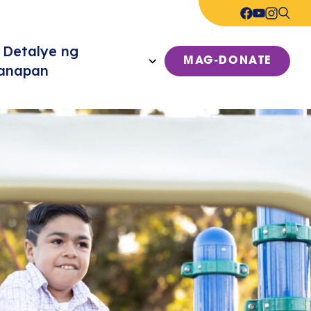
 Detalye ng
MAG-DONATE
anapan