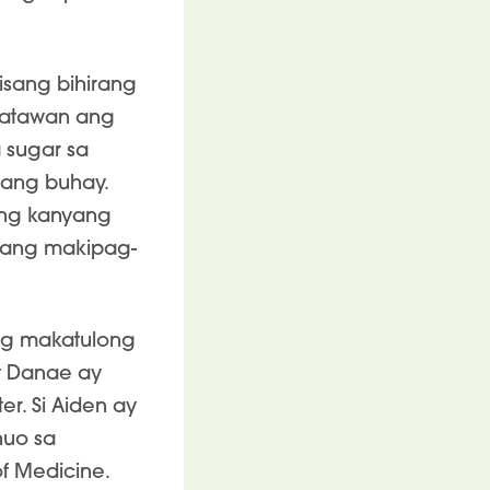
isang bihirang
katawan ang
 sugar sa
ang buhay.
 ang kanyang
pang makipag-
ng makatulong
t Danae ay
r. Si Aiden ay
uo sa
of Medicine.