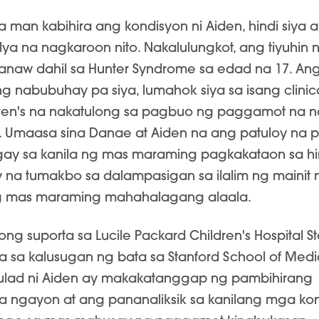
 man kabihira ang kondisyon ni Aiden, hindi siya 
ya na nagkaroon nito. Nakalulungkot, ang tiyuhin ni
naw dahil sa Hunter Syndrome sa edad na 17. An
 nabubuhay pa siya, lumahok siya sa isang clinical
ren's na nakatulong sa pagbuo ng paggamot na n
 Umaasa sina Danae at Aiden na ang patuloy na p
ay sa kanila ng mas maraming pagkakataon sa h
 na tumakbo sa dalampasigan sa ilalim ng mainit 
 mas maraming mahahalagang alaala.
yong suporta sa Lucile Packard Children's Hospital St
sa kalusugan ng bata sa Stanford School of Medi
ulad ni Aiden ay makakatanggap ng pambihirang
ngayon at ang pananaliksik sa kanilang mga kon