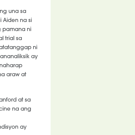
ang una sa
 Aiden na si
g pamana ni
 trial sa
atatanggap ni
ananaliksik ay
inaharap
na araw at
anford at sa
cine na ang
disyon ay