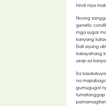
hindi niya ma
Noong sanggol
genetic condi
mga sugar mol
kanyang kata
Dati siyang ak
kakayahang k
usap sa kanya
Sa kasalukuya
na mapabagal 
gumugugol ng 
tumatanggap 
pamamagitan n