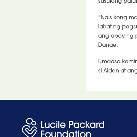
susulong pat
“Nais kong ma
lahat ng pags
ang apoy ng p
Danae.
Umaasa kamin
si Aiden at a