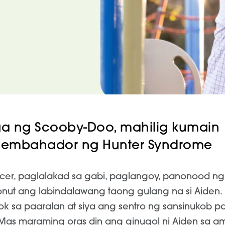
a ng Scooby-Doo, mahilig kumain
, embahador ng Hunter Syndrome
ccer, paglalakad sa gabi, paglangoy, panonood ng 
nut ang labindalawang taong gulang na si Aiden. 
k sa paaralan at siya ang sentro ng sansinukob p
 Mas maraming oras din ang ginugol ni Aiden sa am