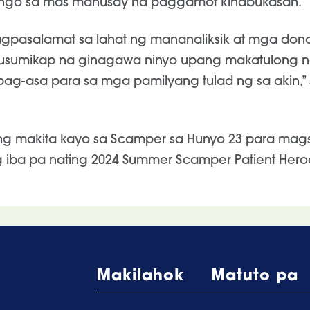
ungo sa mas mahusay na paggamot kinabukasan.
gpasalamat sa lahat ng mananaliksik at mga dono
usumikap na ginagawa ninyo upang makatulong n
ag-asa para sa mga pamilyang tulad ng sa akin,” s
g makita kayo sa Scamper sa Hunyo 23 para ma
ng iba pa nating 2024 Summer Scamper Patient Hero
Makilahok
Matuto pa