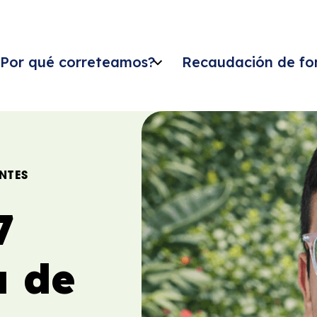
Por qué correteamos?
Recaudación de fo
NTES
7
a de