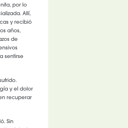
nita, por lo
lizada. Allí,
cas y recibió
los años,
azos de
ensivos
 sentirse
ufrido.
gía y el dolor
 en recuperar
ó. Sin