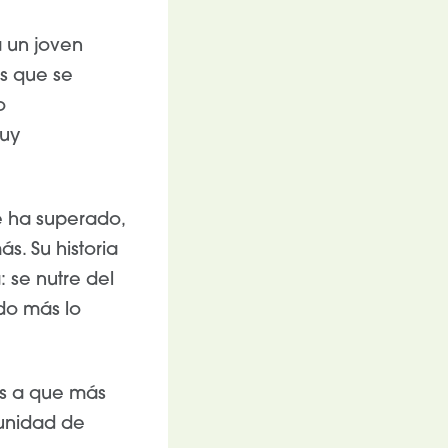
 un joven
s que se
o
muy
e ha superado,
. Su historia
 se nutre del
do más lo
ás a que más
unidad de