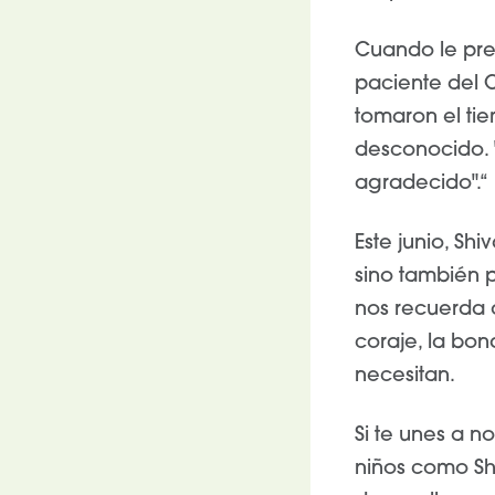
Cuando le pre
paciente del 
tomaron el tie
desconocido. "
agradecido".“
Este junio, Sh
sino también 
nos recuerda 
coraje, la bo
necesitan.
Si te unes a 
niños como Sh