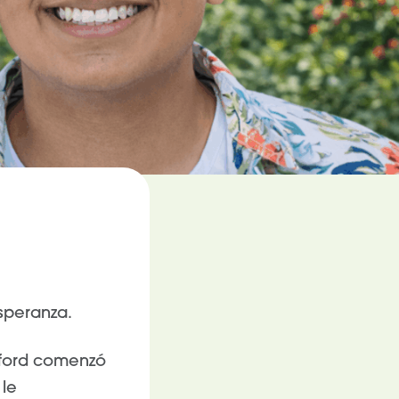
esperanza.
anford comenzó
le