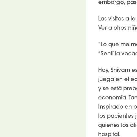
embargo, paso
Las visitas a 
Ver a otros ni
“Lo que me ma
“Sentí la voca
Hoy, Shivam e
juega en el eq
y se está prep
economía. Tamb
Inspirado en p
los pacientes 
quienes los at
hospital.