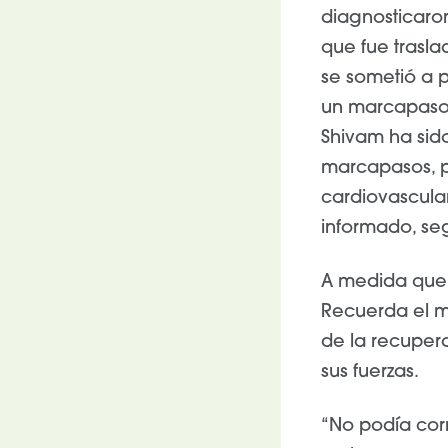
diagnosticaron 
que fue trasla
se sometió a p
un marcapasos 
Shivam ha sid
marcapasos, p
cardiovascula
informado, se
A medida que 
Recuerda el mi
de la recuper
sus fuerzas.
“No podía corr