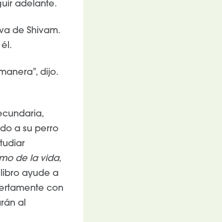
guir adelante.
iva de Shivam.
 él.
anera”, dijo.
ecundaria,
ndo a su perro
tudiar
itmo de la vida
,
 libro ayude a
biertamente con
rán al